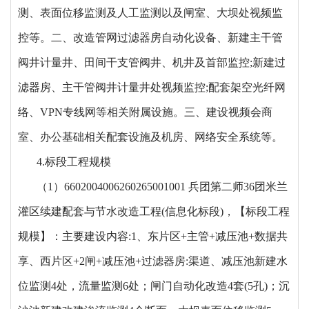
测、表面位移监测及人工监测以及闸室、大坝处视频监
控等。二、改造管网过滤器房自动化设备、新建主干管
阀井计量井、田间干支管阀井、机井及首部监控;新建过
滤器房、主干管阀井计量井处视频监控;配套架空光纤网
络、VPN专线网等相关附属设施。三、建设视频会商
室、办公基础相关配套设施及机房、网络安全系统等。
4.标段工程规模
（
1）660200400626026500100
1
兵团第二师
36团米兰
灌区续建配套与节水改造工程(信息化标段)
，【标段工程
规模】：
主要建设内容
:
1、
东片区
+主管+减压池+数据共
享、西片区+2闸+减压池+过滤器房
:渠道、减压池新建水
位监测4处，流量监测6处；闸门自动化改造4套(5孔)；沉