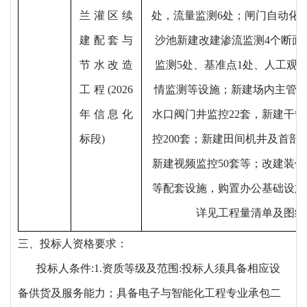
兰灌区续
处，流量监测6处；闸门自动化改造
建配套与
沙池新建改建渗流监测4个断面
节水改造
监测5处、基准点1处、人工观
工程(
2026
情监测等设施；新建场内主管与
年
信息化
水口阀门井监控22套，新建干
标段
)
控200套；新建田间机井及首部阀
新建视频监控50套等；改建装
等配套设施，购置办公基础设施
详见工程量清单及图纸
三、投标人资格要求：
投标人条件
:1.资质等级及范围:投标人须具备相应设
备供货及服务能力；具备电子与智能化工程专业承
包二