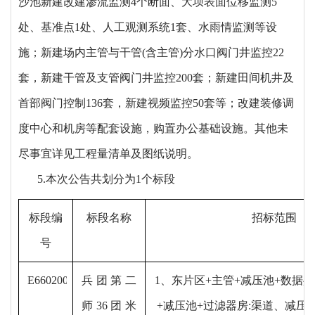
沙池新建改建渗流监测4个断面、大坝表面位移监测5
处、基准点1处、人工观测系统1套、水雨情监测等设
施；新建场内主管与干管(含主管)分水口阀门井监控22
套，新建干管及支管阀门井监控200套；新建田间机井及
首部阀门控制136套，新建视频监控50套等；改建装修调
度中心和机房等配套设施，购置办公基础设施。其他未
尽事宜详见工程量清单及图纸说明。
5.本次公告共划分为1个标段
标段编
标段名称
招标范围
号
E6602004006260265001001
兵团第二
1、
东片区
+主管+减压池+数据共
师
36团米
+减压池+过滤器房
:渠道、减压