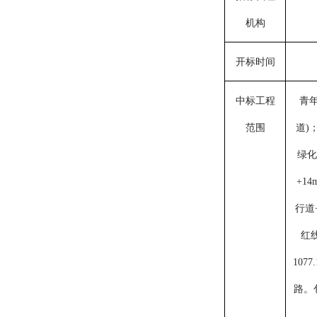
机构
开标时间
中标工程
青
范围
道)
绿化
+1
行道
红线
107
路。