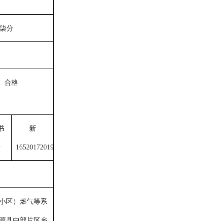
柒分
合格
书
新
号
1652017201900083
个小区）燃气等系
源县中部片区乡