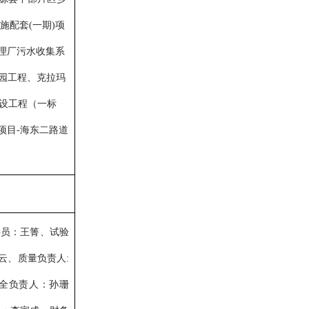
施配套
(一期)项
理厂污水收集系
公园工程、克拉玛
设工程（一标
项目-海东二路道
料员
：
王箐
、
试验
云
、
质量负责人
:
全负责人：孙珊