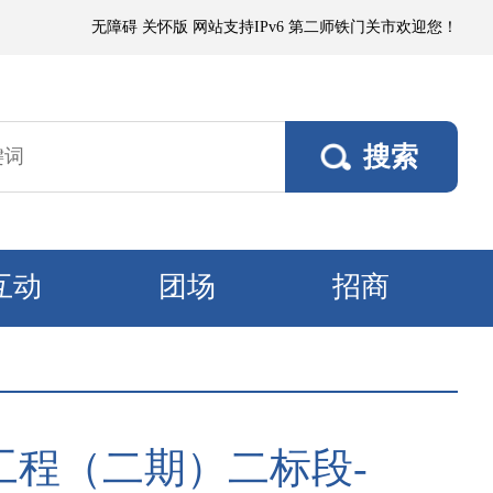
地有短时沙尘暴，偏东阵风5～6级、风口阵风7～8级，其他垦区风力3～4
无障碍
关怀版
网站支持IPv6
第二师铁门关市欢迎您！
互动
团场
招商
程（二期）二标段-