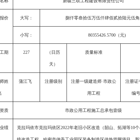
名称
新疆三联工程建设有限责任公司
报价
大写：
捌仟零叁拾伍万伍仟肆佰贰拾陆元伍角
小写：
80355426.5700（元)
工期
227
（日历
质量标准
天）
师姓
蒲江飞
注册级别
注册一级建造师
·市政公
注册证
名
用工程
编
资质
市政公用工程施工总承包壹级
业绩
克拉玛依市克拉玛依区
2022年老旧小区改造（韶山、拓湖等10
统改造工程
、哈密市伊吾工业园区装备制造区供热管网项目、新