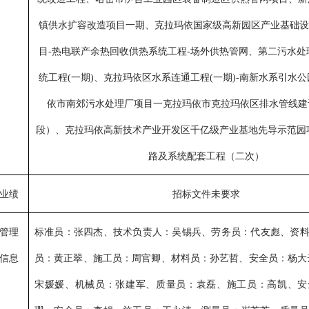
镇供水扩容改造项目一期、克拉玛依国家级高新园区产业基础设
目-热电联产余热回收供热系统工程-场外供热管网、第二污水处
统工程(一期)、克拉玛依区水系连通工程(一期)-南新水系引水
依市南郊污水处理厂项目一克拉玛依市克拉玛依区排水管线建
段）、克拉玛依高新技术产业开发区千亿级产业基地先导示范园
路及系统配套工程（二次）
业绩
招标文件未要求
管理
标准员
：
张四杰
、
技术负责人
：
吴锡兵
、
劳务员
：
代友彪
、
资
信息
员
：
黄正翠
、
施工员
：
周官卿
、
材料员
：
孙艺哲
、
安全员
：
杨大
宋媛媛
、
机械员
：
张建军
、
质量员
：
袁磊
、施工员：高凯、安