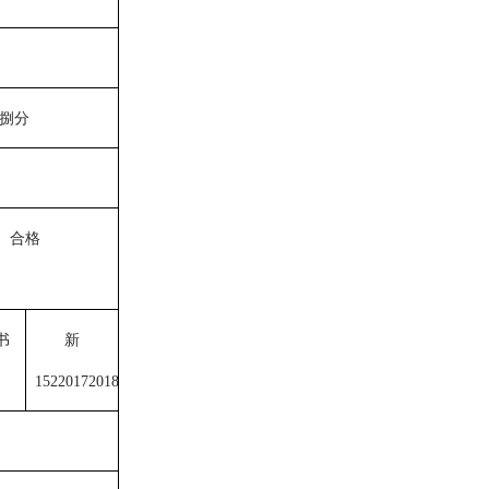
捌分
合格
书
新
1522017201807082