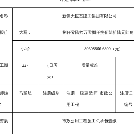
名称
新疆天恒基建工集团有限公司
报价
大写：
捌仟零陆拾万零捌仟捌佰陆拾陆元陆角
小写
:
80608866.6800（元)
工期
227
（日历
质量标准
天）
师姓
马耀旭
注册级别
注册一级建造师
·市政公
注册证
名
用工程
编号
资质
市政公用工程施工总承包
壹
级