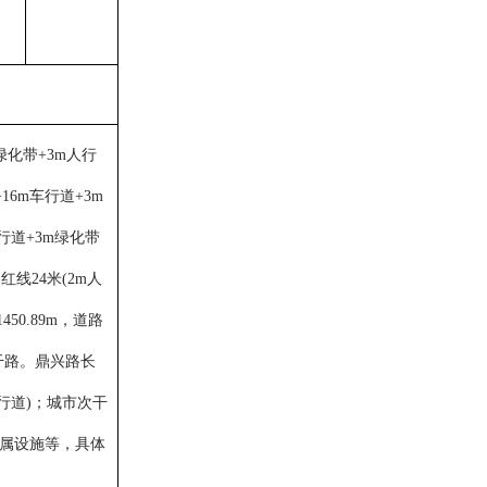
m绿化带+3m人行
16m车行道+3m
人行道+3m绿化带
红线24米(2m人
50.89m，道路
主干路。鼎兴路长
m人行道)；城市次干
附属设施等，具体