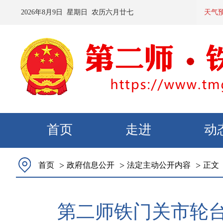
2026
年
8
月
9
日 星期
日
农历
六月廿七
预计：今天
天气
首页
走进
动
>
>
>
首页
政府信息公开
法定主动公开内容
正文
第二师铁门关市轮