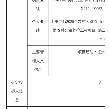
绩
X212
、
Y062
、
Y
个
人业
1.
第二师
2020
年农村公路项目
(25
绩
团农村公路养护工程项目
--
施工
(
Y097
主要管
项目经理：江永新
理人员
信息
否定投
无
标人信
息