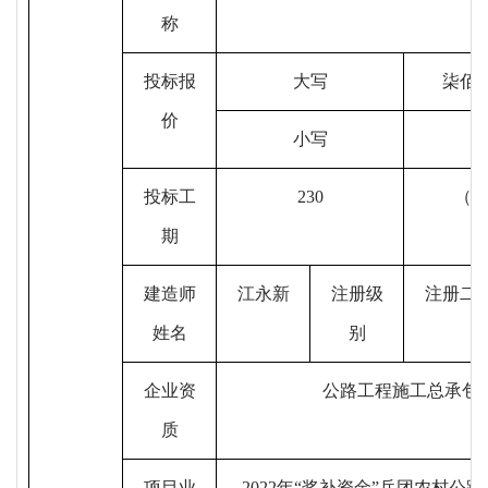
称
投标报
大写
柒佰
价
小写
投标
工
230
（
期
建造师
江永新
注册级
注册
二
姓名
别
企业资
公路工程施工总承包
质
项目业
2022
年“奖补资金”兵团农村公