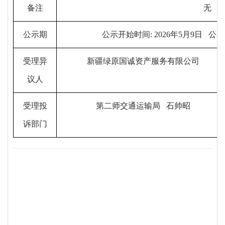
备注
无
公示期
公示开始时间
:
2026
年
5
月
9
日
公示
受理异
新疆绿原国诚资产服务有限公司
议人
受理投
第二师交通运输局
石帅昭
诉部门