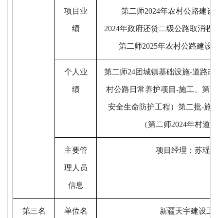
项目业
第二师
2024
年农村公路建设
绩
2024
年政府还贷二级公路取消收
第二师
2025
年农村公路建设
个
人业
第二师
24
团城镇基础设施
-
道路改
绩
村公路日常养护项目
-
施工、第
安全生命防护工程）第二批
-
施
（第二师
2024
年村道安
主要管
项目经理：
苏瑶茹
理人员
信息
第三名
单位名
新疆天宇建设工