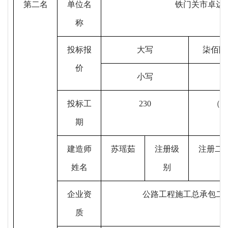
第二名
单位名
铁门关市卓达
称
投标报
大写
柒佰陆
价
小写
投标
工
230
（
期
建造师
苏瑶茹
注册级
注册
二
姓名
别
企业资
公路工程施工总承包二
质