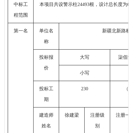
中标工
本项目共设警示柱
24493根，设计总长度为6
程范围
第一名
单位名
新疆北新路桥
称
投标
报
大写
柒佰壹
价
小写
投标
工
230
（
期
建造师
徐建梁
注册级
注册
一
姓名
别