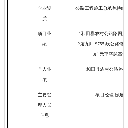
企业资
公路工程施工总承包
特
级
质
项目业
1
和田县农村公路路网建
绩
2第九师 S755 线公
3广元至平武高
个
人业
和田县农村公路路网
绩
主要管
项目经理
徐建
理人员
信息