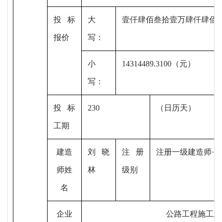
投标
大
壹仟肆佰叁拾壹万肆仟肆佰
报价
写：
小
14314489.3100（元）
写：
投标
230
（日历天）
工期
建造
刘晓
注册
注册一级建造师
·
师姓
林
级别
名
企业
公路工程施工总