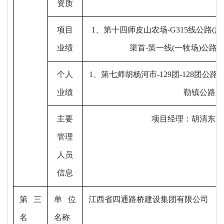
资质
项目
1、
第十四师皮山农场
-G315线公路(
业绩
渠首-策一线(一牧场)公路
个人
1、
第七师胡杨河市
-129团-128团公
业绩
勒镇公路第
主要
项目经理：
胡清东
；
管理
人员
信息
第三
单位
江西省四通路桥建设集团有限公司
名
名称