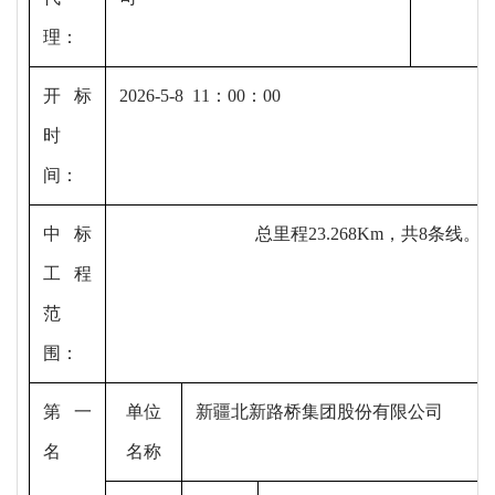
理
：
开标
2026-5-8 11：00：00
时
间
：
中标
总里程
23.268Km，共8条
工程
范
围
：
第一
单位
新疆北新路桥集团股份有限公司
名
名称