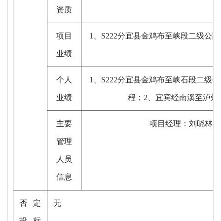
资质
项目
1、
S222分宜县金鸡布至峡段二级公路改建
业绩
个人
1、
S222分宜县金鸡布至峡石段二级公路改
业绩
程
；
2、
宜宾经南溪至泸州
主要
项目经理：
刘晓林
；
管理
人员
信息
否定
无
投标