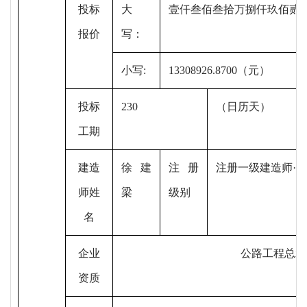
投标
大
壹仟叁佰叁拾万捌仟玖佰贰
报价
写：
小写
:
13308926.8700（元）
投标
230
（日历天）
工期
建造
徐建
注册
注册一级建造师
·
师姓
梁
级别
名
企业
公路工程总承
资质