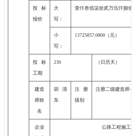
投标
大
壹仟叁佰柒拾贰万伍仟捌佰
报价
写：
小
13725857.0800（元）
写：
投标
230
（日历天）
工期
建造
胡清
注册
注册二级建造师
·
师姓
东
级别
名
企业
公路工程施工总