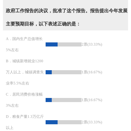
政府工作报告的决议，批准了这个报告。报告提出今年发展
主要预期目标，以下表述正确的是：
A．国内生产总值增长
2票(33.33%)
5%左右
B．城镇新增就业1200
万人以上，城镇调查失
1票(16.67%)
业率5.5%左右
C．居民消费价格涨幅
1票(16.67%)
3%左右
D．粮食产量1.3万亿斤
2票(33.33%)
以上