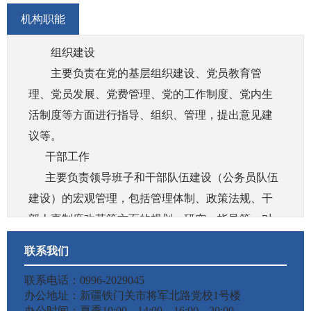
机构职能
组织建设
主要负责在党的基层组织建设、党员教育管
理、党员发展、党费管理、党的工作制度、党内生
活制度等方面进行指导、组织、管理，提出意见建
议等。
干部工作
主要负责领导班子和干部队伍建设（公务员队伍
建设）的宏观管理，包括管理体制、政策法规、干
部人事制度改革等方面的规划、研究、指导等，对
中央管理单位的领导班子换届、调整、任免等提出
联系我们
建议。
联系电话：0996-2029045
人才工作
办公地址：新疆铁门关市将军北路党校1号楼
主要负责全国人才工作和人才队伍建设宏观管
办公时间：夏季10:00---14:00 16:00---20:00