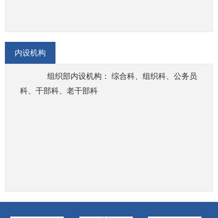
公务员管理
统一管理公务员录用调配、考核奖惩、培训和工
资福利等事务，研究拟订公务员管理政策和法律法
内设机构
规草案并组织实施，指导全国公务员队伍建设和绩
效管理，负责国家公务员管理国际交流合作等。
组织部内设机构： 综合科、组织科、公务员
科、干部科、老干部科