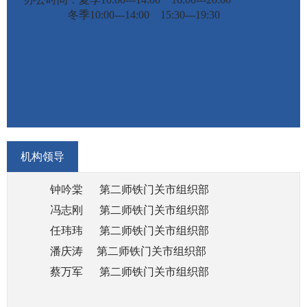
理、政策法规研究制定，指导协调专项人才工作以
冬季10:00---14:00 15:30---19:30
及海外高层次人才引进工作，开展联系高级专家工
作。
干部教育培训
主要负责全国干部教育培训工作的整体规划、宏
观指导、协调服务、督促检查、制度规范，指导分
级分类开展干部教育培训以及干部教育培训国际合
作交流等。
机构领导
干部监督
钟吟棠 第二师铁门关市组织部
主要负责对领导班子和领导干部、党政领导干部
冯志刚 第二师铁门关市组织部
选拔任用工作及有关法规贯彻执行情况进行监督。
任玮玮 第二师铁门关市组织部
老干部工作
潘庆涛
第二师铁门关市组织部
主要负责离退休干部工作政策的制定和宏观指
蔡万军
第二师铁门关市组织部
导，包括落实离退休干部的政治待遇和生活待遇，
发挥离退休干部的作用等。