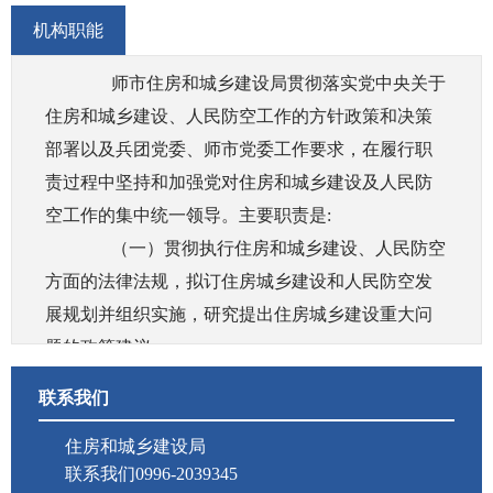
机构职能
师市住房和城乡建设局贯彻落实党中央关于
住房和城乡建设、人民防空工作的方针政策和决策
部署以及兵团党委、师市党委工作要求，在履行职
责过程中坚持和加强党对住房和城乡建设及人民防
空工作的集中统一领导。主要职责是:
（一）贯彻执行住房和城乡建设、人民防空
方面的法律法规，拟订住房城乡建设和人民防空发
展规划并组织实施，研究提出住房城乡建设重大问
题的政策建议。
（二）拟订师市城镇住房保障相关政策并组
联系我们
织实施，编制住房保障发展规划和年度计划并监督
实施。组织和实施住房建设和住房制度改革。指导
住房和城乡建设局
联系我们0996-2039345
保障性安居工程工作并监督各相关单位组织实施。