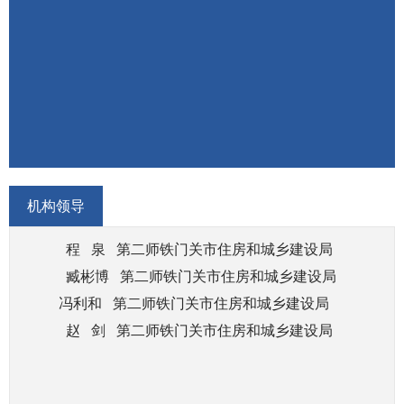
（三）监督实施国家工程建设标准和有关行
业标准。负责组织实施自治区住房城乡建设地方性
标准、定额和工程造价管理制度，指导监督各类工
程建设标准定额实施和工程造价计价，组织发布工
程造价信息。
（四）负责规范师市房地产市场秩序、监督
管理房地产市场。组织拟订房地产市场监管政策并
监督执行。拟订房地产业发展规划、产业政策和相
机构领导
关制度并监督执行。
程
泉
第二师铁门关市住房和城乡建设局
（五）监督管理师市建筑市场，规范市场各
臧彬博
第二师铁门关市住房和城乡建设局
方主体行为。拟订师市工程建设、建筑业、勘察设
冯利和
第二师铁门关市住房和城乡建设局
计行业发展政策、制度并监督执行。组织拟订规范
赵
剑
第二师铁门关市住房和城乡建设局
建筑市场各方主体行为、房屋建筑和市政工程项目
有关制度并监督执行。组织实施房屋建筑和市政工
程项目招标投标活动的监督执法，负责勘察、设