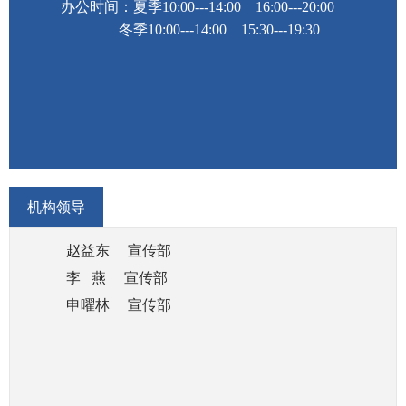
办公时间：夏季10:00---14:00 16:00---20:00
(七)负责组织实施师市精神文明建设规划、协
冬季10:00---14:00 15:30---19:30
调、指导、创建工作，负责规划和统筹协调师市未
成年人思想道德建设工作；
(八)负责师市宣传文化产品的审读审批鉴定，对
师市审读审批鉴定工作进行集中统一管理；
(九)负责管理电影行政事务；
(十)对师市新闻出版、广播影视、文化艺术业改
革发展研究提出政策性建议；
机构领导
(十一)统筹协调对外宣传工作；
赵益东 宣传部
(十二)统筹协调组织开展新闻发布工作；
李 燕
宣传部
(十三)负责组织开展宣传思想文化系统干部教育
申曜林
宣传部
培训和人才工作；
(十四)对师市互联网信息办公室互联网宣传和信
息内容管理方面的工作实施政策的指导。归口领导
师市文化体育广电和旅游局、师市融媒体中心。