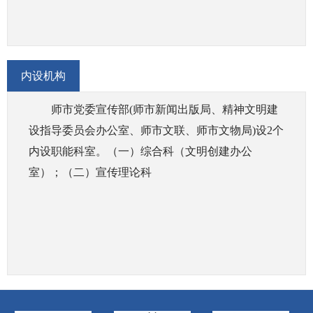
(十五)受师市党委委托，代管师市文联。
(十六)领导和管理师市讲师团、师市新闻工作者
协会。
内设机构
(十七)承办师市党委、师市交办的其他事项。
师市党委宣传部(师市新闻出版局、精神文明建
设指导委员会办公室、师市文联、师市文物局)设2个
内设职能科室。（一）综合科（文明创建办公
室）；（二）宣传理论科