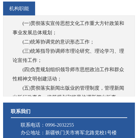
机构职能
(一)贯彻落实宣传思想文化工作重大方针政策和
事业发展总体规划；
(二)统筹协调党的意识形态工作；
(三)统筹指导协调师市理论研究、理论学习、理
论宣传工作；
(四)负责规划组织领导师市思想政治工作和群众
性精神文明创建活动；
(五)贯彻落实新闻出版业的管理制度，管理新闻
出版行政事务，统筹规划和指导协调新闻出版事
业，产业发展，监督管理出版内容和质量，监督管
联系我们
理印刷业、管理著作权；
联系电话：0996-2032255
(六)统筹指导协调师市互联网宣传和信息内容管
办公地址：新疆铁门关市将军北路党校1号楼
理工作；