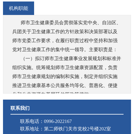
机构职能
师市卫生健康委员会贯彻落实党中央、自治区、
兵团关于卫生健康工作的方针政策和决策部署以及
师市党委工作要求，在履行职责过程中坚持和加强
党对卫生健康工作的集中统一领导。主要职责是：
（一）拟订师市卫生健康事业发展规划和标准并
组织实施。统筹规划师市卫生健康资源配置，负责
师市卫生健康规划的编制和实施，制定并组织实施
推进卫生健康基本公共服务均等化、普惠化、便捷
化和公共资源向基层延伸等政策措施。
（二）协调推进深化医药卫生体制改革，研究提
联系我们
出相关建议。组织深化公立医院综合改革，推进管
办分离，健全现代医院管理制度，拟订并组织实施
联系电话：0996-2022167
联系地址：第二师铁门关市党校2号楼202室
推动卫生健康公共服务提供主体多元化、提供方式