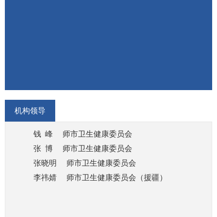
多样化的政策措施，提出医疗服务和药品价格政策
的建议。
（三）制定并组织落实疾病预防控制规划、免疫
规划及严重危害人民健康公共卫生问题的干预措
施。执行国家检疫传染病和监测传染病目录。负责
卫生应急工作，组织指导突发公共卫生事件的预防
控制和各类突发公共事件的医疗卫生救援。
（四）组织协调落实应对人口老龄化政策措施，
机构领导
负责推进老年健康服务体系建设和医养结合工作。
钱 峰 师市卫生健康委员会
（五）贯彻落实国家药物政策和国家基本药物制
张 博
师市卫生健康委员会
度，开展药品使用监测、临床综合评价和短缺药品
张晓明
师市卫生健康委员会
预警。执行国家药品法典，提出基本药物价格政策
李祎婧
师市卫生健康委员会（援疆）
的建议。组织开展食品安全风险监测评估，执行食
品安全标准。
（六）负责职责范围内的职业卫生、放射卫生、