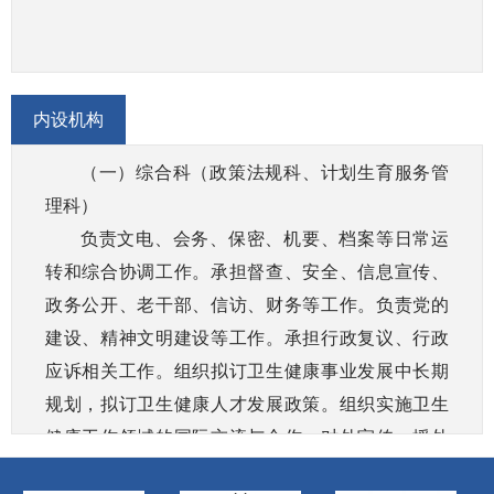
环境卫生、学校卫生、公共场所卫生、饮用水卫生
等公共卫生和监督管理，负责传染病防治监督，健
全卫生健康综合监督体系。牵头《烟草控制框架公
内设机构
约》履约有关工作。
（七）制定医疗机构、医疗服务行业管理办法并
（一）综合科（政策法规科、计划生育服务管
监督实施，建立医疗服务评价和监督管理体系。会
理科）
同有关部门实施卫生健康专业技术人员资格标准。
负责文电、会务、保密、机要、档案等日常运
组织实施医疗服务规范、标准和卫生健康专业技术
转和综合协调工作。承担督查、安全、信息宣传、
人员执业规则、服务规范。
政务公开、老干部、信访、财务等工作。负责党的
（八）负责计划生育管理和服务工作，开展人口
建设、精神文明建设等工作。承担行政复议、行政
监测预警；研究提出人口与家庭发展相关政策建
应诉相关工作。组织拟订卫生健康事业发展中长期
议；组织实施计划生育目标管理责任制考核工作；
规划，拟订卫生健康人才发展政策。组织实施卫生
做好流动人口管理服务工作；指导基层计划生育工
健康工作领域的国际交流与合作、对外宣传、援外
作。
工作。组织开展爱国卫生运动和卫生、计生统计工
（九）指导团（镇）卫生健康工作，指导基层医