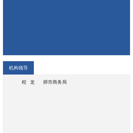
和连锁经营、商业特许经营、物流配送、电子商务
等现代流通方式的发展。
（三）拟订师市贸易发展规划，促进师市流通市
场发展，执行国内外资金投向市场体系建设的政
策，指导大宗产品批发市场规划和城市商业网点规
划、商业体系建设工作，推进师市市场体系建设，
完善师市现代流通网络。
（四）承担牵头协调整顿和规范市场经济秩序工
机构领导
作的责任，落实兵团规范市场运行、流通秩序的政
程 龙
师市商务局
策，推动商务领域信用建设，指导商业信用销售；
参与建立市场诚信公共服务平台，按有关规定对特
殊流通行业进行监督管理。
（五）承担组织实施重要消费品市场调控和重要
生产资料流通管理的责任；负责建立健全师市生活
必需品市场供应应急管理机制，监测分析市场运