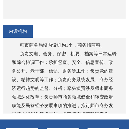
行、商品供求状况，调查分析商品价格信息并进行
预测预警和信息引导；按分工负责重要商品储备管
理和市场调控工作；按有关规定对成品油流通环节
内设机构
进行监督管理。
（六）组织实施国家进出口商品、加工贸易管理
师市商务局设内设机构1个，商务招商科。
办法和进出口管理商品、技术目录。贯彻执行兵团
负责文电、会务、保密、机要、档案等日常运转
促进外贸增长方式转变的政策措施，组织实施重要
和综合协调工作；承担督查、安全、信息宣传、政
工业品、原材料和重要农产品进口师市配额计划，
务公开、老干部、信访、财务等工作；负责党的建
会同有关部门执行大宗进出口商品政策；负责师市
设、精神文明等工作；负责商务系统发展、商务经
加工贸易业务的许可审核和管理，指导贸易促进活
济运行趋势的监督、分析；牵头负责涉及师市商务
动和外贸促进体系建设。
领域深化改革；负责师市商务领域健全和转变政府
（七）组织实施国家对外技术贸易、出口管制以
职能及民营经济发展事项的推进，拟订师市商务发
及鼓励技术和成套设备进出口的贸易政策，推进师
展综合规划并组织实施。负责师市招商引资工作，
市进出口贸易标准化工作；依法监督技术引进、设
贯彻落实国家有关招商引资各项法规政策等；承
备进口、国家限制出口技术的工作。