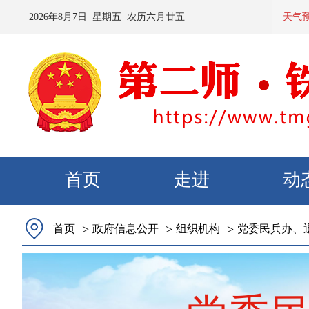
2026
年
8
月
7
日 星期
五
农历
六月廿五
预计：今天
天气
首页
走进
动
>
>
>
首页
政府信息公开
组织机构
党委民兵办、