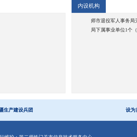
内设机构
工作，贯彻落实有关退役军人医疗、疗养、养老等机构的规划
师市退役军人事务局
指导军供服务保障工作。
局下属事业单位1个
退役军人、军队文职人员和军属优待、抚恤等工作，落实国民
管理维护、纪念活动等工作；依法承担英雄烈士保护相关工作
物名录；总结表彰和宣扬退役军人、退役军人工作单位和个人先
规和政策措施的落实；组织指导退役军人权益维护和有关人员
疆生产建设兵团
设为