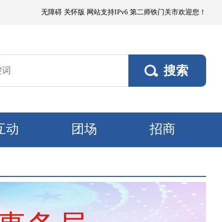
或浮尘，局部有微到小阵雨；各垦区阵风4～5级，南部垦区风口阵风6～7级
无障碍
关怀版
网站支持IPv6
第二师铁门关市欢迎您！
互动
团场
招商