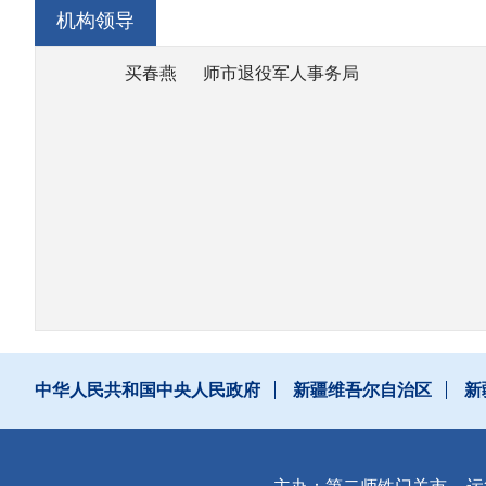
医疗保障、社会保险等待遇保障工作。
机构领导
（六）组织指导伤病残退役军人服务管理和抚恤
买春燕
师市退役军人事务局
织实施；承担不适宜继续服役的伤病残军人相关工作；
（七）组织指导拥军优属工作。负责现役军人、
兵等有关人员优待政策并指导实施。
（八）负责烈士及退役军人荣誉奖励、军人公墓
列入全国和自治区、兵团重点保护单位的烈士纪念建筑
事迹。
（九）组织指导并监督检查退役军人相关法律法
助工作。
（十）完成师市党委、师市交办的其他任务。
中华人民共和国中央人民政府
新疆维吾尔自治区
新