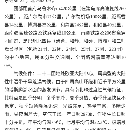
东经86°22′，北纬42°09′。
团部距首府乌鲁木齐市420公里（在建乌库高速复线260
公里），距库尔勒市71公里，库尔勒机场100公里，距焉耆
县14公里，博湖县25公里，和静县24公里，和硕县40公里，
距南疆高速公路及铁路复线10公里，南疆铁路及206省道穿
团而过，是巴州北四县（焉耆、和静、和硕、博湖）和二师
焉耆垦区（包括21团、22团、24团、25团、27团、223团）
的中心地带，属30分钟交通圈，全团路网覆盖率达到10
0%。
气候条件：二十二团地处欧亚大陆中心，属典型的大陆
性中温带干旱荒漠气候，由于四周高山环绕和近千平方公里
的博斯腾湖水面的蒸发调节，具有南北疆过度性气候特征，
其特点是四季分明，冬季寒冷，夏季炎热，春季升温快且不
稳定，秋季短暂降温迅速，光照充足，热量丰富，多晴少
雨，昼夜温差大，空气干燥。年日照2973h，作物生长日照
十分充足。年平均气温7.9℃，七月平均气温22.3℃，极端最