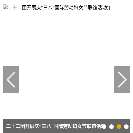
二十二团开展庆“三八”国际劳动妇女节联谊活动