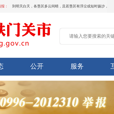
夜间到明天白天，各垦区多云间晴，且若垦区有浮尘或短时扬沙，偏东区域有微
预报：
态
公开
服务