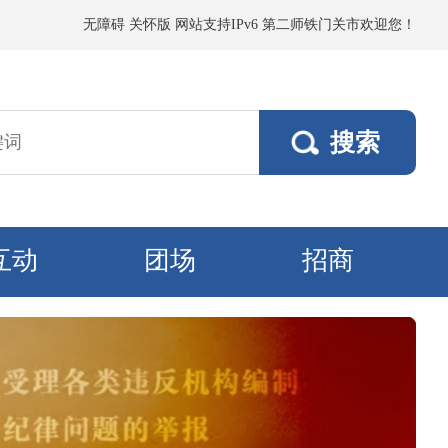
到小阵雨，阵风5～6级；其他垦区阵风4～5级，焉耆垦区风口阵风7级。9
无障碍
关怀版
网站支持IPv6
第二师铁门关市欢迎您！
互动
团场
招商