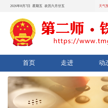
2026
年
8
月
7
日 星期
五
农历
六月廿五
预计：今天
天气
首页
走进
动