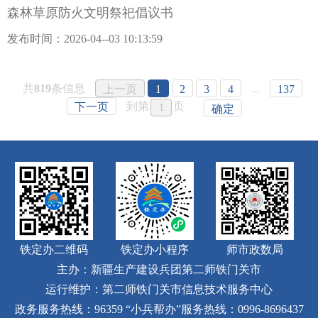
森林草原防火文明祭祀倡议书
发布时间：2026-04--03 10:13:59
共
819
条信息
...
上一页
1
2
3
4
137
到第
页
下一页
确定
铁定办二维码
铁定办小程序
师市政数局
主办：新疆生产建设兵团第二师铁门关市
运行维护：第二师铁门关市信息技术服务中心
政务服务热线：96359
“小兵帮办”服务热线：0996-8696437