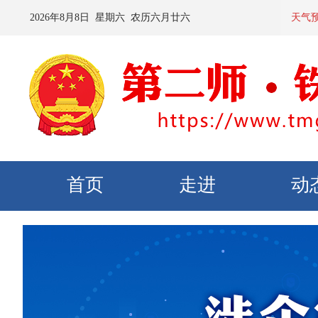
2026
年
8
月
8
日 星期
六
农历
六月廿六
预计：今天夜间到
天气
首页
走进
动