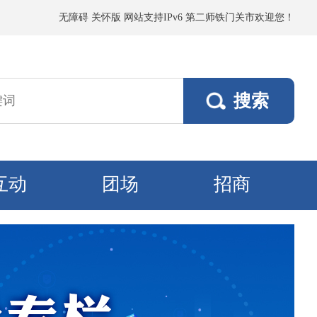
、阵风5～6级；塔里木垦区、且若垦区有浮尘或短时扬沙，阵风5～6级、风
无障碍
关怀版
网站支持IPv6
第二师铁门关市欢迎您！
互动
团场
招商