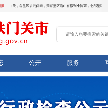
明天白天，各垦区多云间晴，焉耆垦区沿山有微到小阵雨，北部垦区风力3～4级
预报：
态
公开
服务