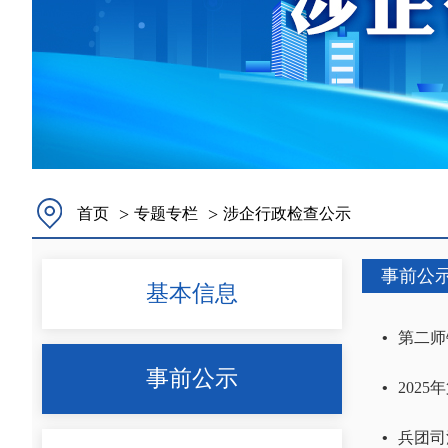
>
>
首页
专题专栏
涉企行政检查公示
事前公
基本信息
•
第二师
事前公示
•
202
•
兵团司