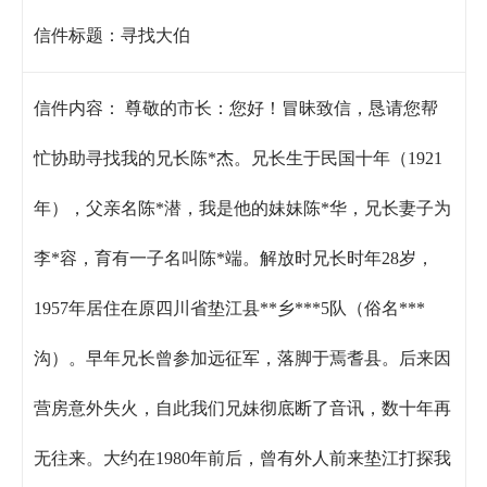
信件标题：
寻找大伯
信件内容：
尊敬的市长：您好！冒昧致信，恳请您帮
忙协助寻找我的兄长陈*杰。兄长生于民国十年（1921
年），父亲名陈*潜，我是他的妹妹陈*华，兄长妻子为
李*容，育有一子名叫陈*端。解放时兄长时年28岁，
1957年居住在原四川省垫江县**乡***5队（俗名***
沟）。早年兄长曾参加远征军，落脚于焉耆县。后来因
营房意外失火，自此我们兄妹彻底断了音讯，数十年再
无往来。大约在1980年前后，曾有外人前来垫江打探我