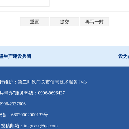
疆生产建设兵团
设为
行维护：第二师铁门关市信息技术服务中心
兵帮办”服务热线：0996-8696437
-2937606
备：66020002000133号
投稿邮箱：tmgxxzx@qq.com