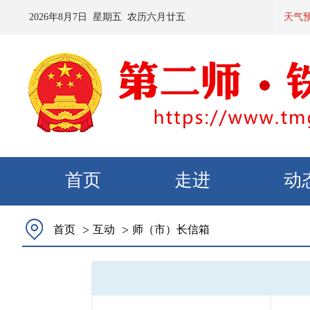
2026
年
8
月
7
日 星期
五
农历
六月廿五
预计：今天夜间到
天气
首页
走进
动
>
>
首页
互动
师（市）长信箱