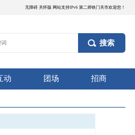
，局部有微到小阵雨；各垦区阵风4～5级，南部垦区风口阵风6～7级。8日
无障碍
关怀版
网站支持IPv6
第二师铁门关市欢迎您！
互动
团场
招商