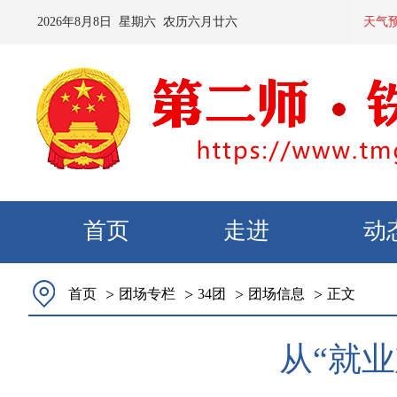
2026
年
8
月
8
日 星期
六
农历
六月廿六
预计：今天
天气
首页
走进
动
>
>
>
>
首页
团场专栏
34团
团场信息
正文
从“就