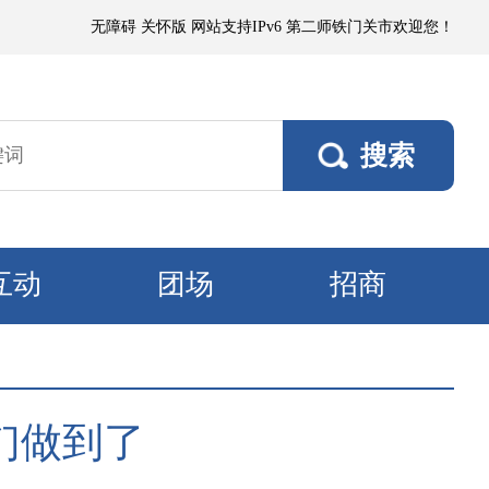
到小阵雨，阵风5～6级；其他垦区阵风4～5级，焉耆垦区风口阵风7级。9日
无障碍
关怀版
网站支持IPv6
第二师铁门关市欢迎您！
互动
团场
招商
们做到了