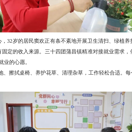
心，32岁的居民窦欢正有条不紊地开展卫生清扫、绿植养
有固定的收入来源。三十四团蒲昌镇精准对接就业需求，
就业的心愿。
地、擦拭桌椅、养护花草、清理杂草，工作轻松合适。每个