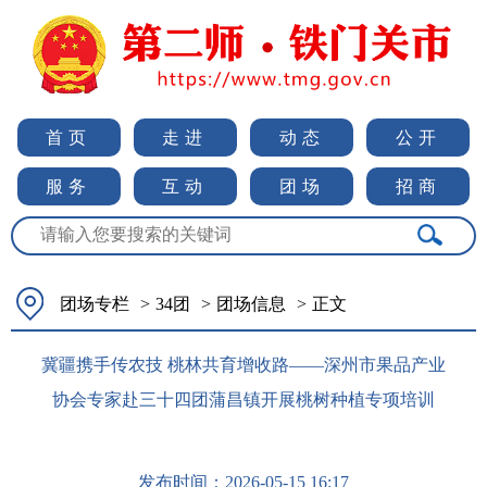
首页
走进
动态
公开
服务
互动
团场
招商
团场专栏
>
34团
>
团场信息
>
正文
冀疆携手传农技 桃林共育增收路——深州市果品产业
协会专家赴三十四团蒲昌镇开展桃树种植专项培训
发布时间：
2026-05-15 16:17