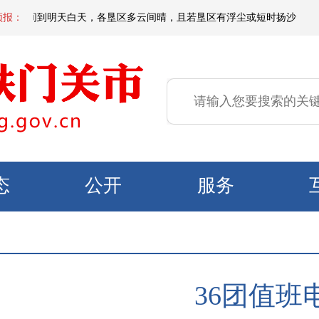
天夜间到明天白天，各垦区多云间晴，且若垦区有浮尘或短时扬沙，偏东区域有
预报：
态
公开
服务
36团值班