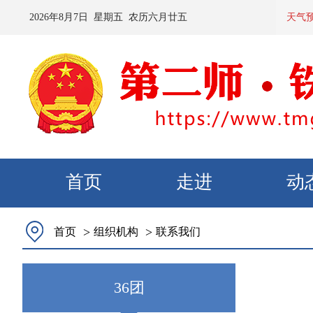
2026
年
8
月
7
日 星期
五
农历
六月廿五
预计：今
天气
首页
走进
动
>
>
首页
组织机构
联系我们
36团