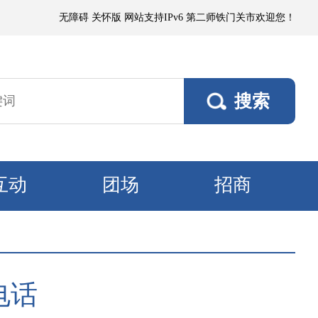
微到小阵雨，阵风5～6级；其他垦区阵风4～5级，焉耆垦区风口阵风7级。
无障碍
关怀版
网站支持IPv6
第二师铁门关市欢迎您！
互动
团场
招商
电话