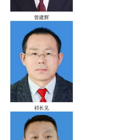
曾建辉
祁长见