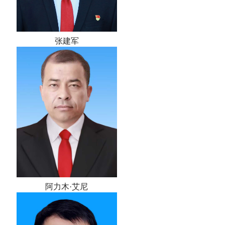
张建军
阿力木·艾尼