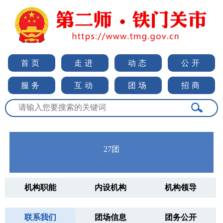
首页
走进
动态
公开
服务
互动
团场
招商
27团
机构职能
内设机构
机构领导
联系我们
团场信息
团务公开