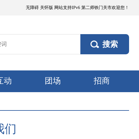
沙或浮尘，局部有微到小阵雨；各垦区阵风4～5级，南部垦区风口阵风6～7
无障碍
关怀版
网站支持IPv6
第二师铁门关市欢迎您！
互动
团场
招商
我们