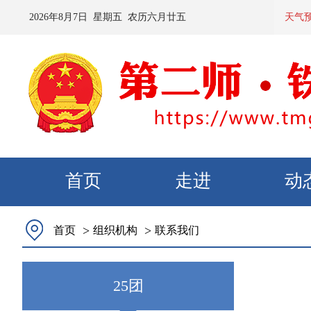
2026
年
8
月
7
日 星期
五
农历
六月廿五
预计：今
天气
首页
走进
动
>
>
首页
组织机构
联系我们
25团