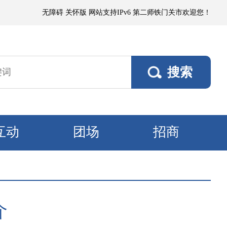
到小阵雨，阵风5～6级；其他垦区阵风4～5级，焉耆垦区风口阵风7级。9
无障碍
关怀版
网站支持IPv6
第二师铁门关市欢迎您！
互动
团场
招商
介