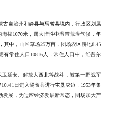
蒙古自治州和静县与焉耆县境内，行政区划属
均海拔1070米，属大陆性中温带荒漠气候，年
亩，其中，山区草场25万亩，团场农区耕地8.45
。拥有常住人口10816人，常住人口中，维吾尔
。
加保卫延安、解放大西北等战斗，被第一野战军
10月1日进入焉耆县进行屯垦戍边，1953年集
勃发展，为适应经济发展新常态，团场加大产