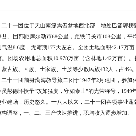
二十一团位于天山南簏焉耆盆地西北部，地处巴音郭楞
静县。团部距库尔勒市68公里，距铁门关市108公里，平
气温8.6度，无霜期177天左右。全团土地面积42.17万
亩。团场农用地总面积10.978万亩（含林地1.42万亩）
、蒙古族、回族、土家族、土族等少数民族432人，占4%
二十一团前身渤海教导旅二团于1947年2月建团，参
令员彭德怀授予“攻如猛虎，守如泰山”的光荣称号，1949年
转业建场，历史悠久。十八大以来，二十一团各项事业蓬
结构调整，一、二、三产快速推进，职均收入逐步增加。