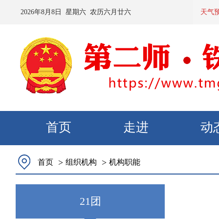
2026
年
8
月
8
日 星期
六
农历
六月廿六
预计：今
天气
首页
走进
动
>
>
首页
组织机构
机构职能
21团