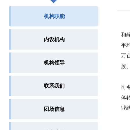
机构职能
和
内设机构
平均
万
机构领导
族
联系我们
司
体
业
团场信息